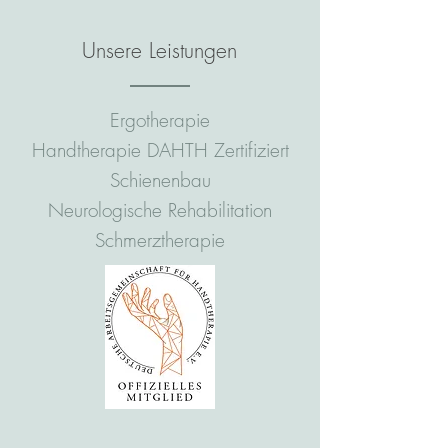
Unsere Leistungen
Ergotherapie
Handtherapie DAHTH Zertifiziert
Schienenbau
Neurologische Rehabilitation
Schmerztherapie